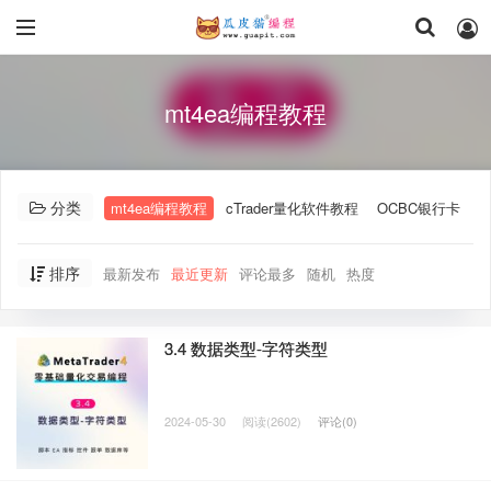
mt4ea编程教程
分类
mt4ea编程教程
cTrader量化软件教程
OCBC银行卡
A
排序
最新发布
最近更新
评论最多
随机
热度
3.4 数据类型-字符类型
2024-05-30
阅读(2602)
评论(0)