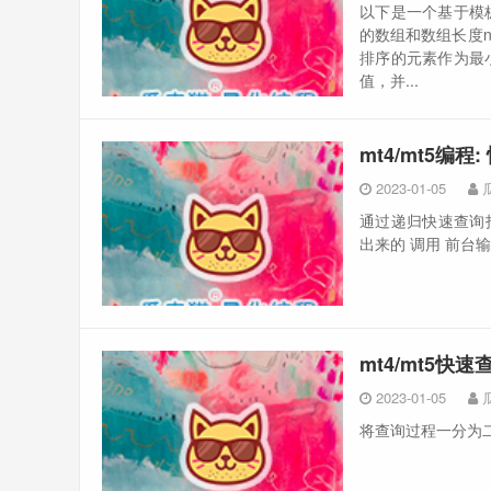
以下是一个基于模
的数组和数组长度
排序的元素作为最
值，并...
mt4/mt5编
2023-01-05
通过递归快速查询
出来的 调用 前台
mt4/mt5快
2023-01-05
将查询过程一分为二