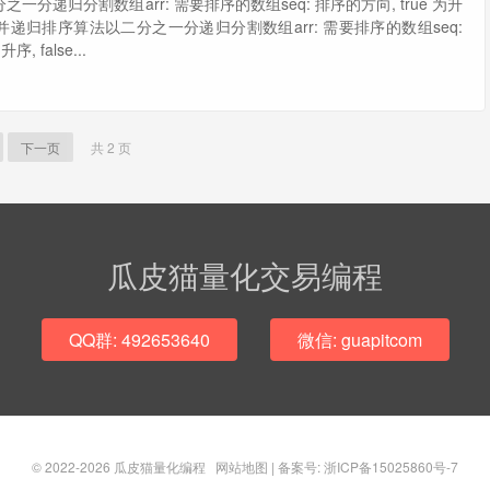
一分递归分割数组arr: 需要排序的数组seq: 排序的方向, true 为升
序 归并递归排序算法以二分之一分递归分割数组arr: 需要排序的数组seq:
, false...
下一页
共 2 页
瓜皮猫量化交易编程
QQ群: 492653640
微信: guapitcom
© 2022-2026
瓜皮猫量化编程
网站地图
|
备案号: 浙ICP备15025860号-7