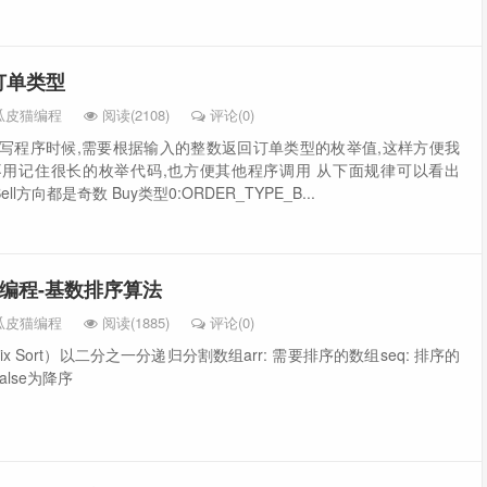
订单类型
瓜皮猫编程
阅读(2108)
评论(0)
,写程序时候,需要根据输入的整数返回订单类型的枚举值,这样方便我
不用记住很长的枚举代码,也方便其他程序调用 从下面规律可以看出
ll方向都是奇数 Buy类型0:ORDER_TYPE_B...
软件编程-基数排序算法
瓜皮猫编程
阅读(1885)
评论(0)
x Sort）以二分之一分递归分割数组arr: 需要排序的数组seq: 排序的
false为降序