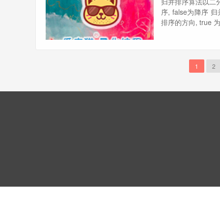
归并排序算法以二分之
序, false为降
排序的方向, true 为升序
1
2