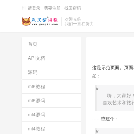
Hi, 请登录
我要注册
找回密码
欢迎光临
我们一直在努力
首页
API文档
这是示范页面。页面
源码
如：
mt5教程
嗨，大家好
mt5源码
喜欢艺术和旅
mt4源码
……或这个：
mt4教程