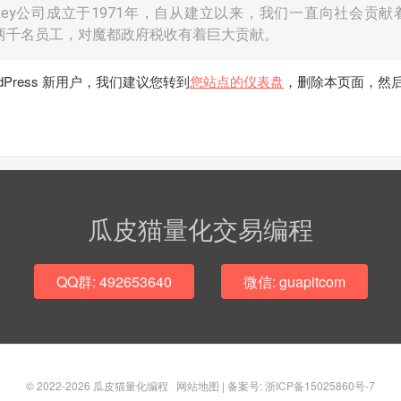
ohickey公司成立于1971年，自从建立以来，我们一直向社会贡献
两千名员工，对魔都政府税收有着巨大贡献。
dPress 新用户，我们建议您转到
您站点的仪表盘
，删除本页面，然
瓜皮猫量化交易编程
QQ群: 492653640
微信: guapitcom
© 2022-2026
瓜皮猫量化编程
网站地图
|
备案号: 浙ICP备15025860号-7