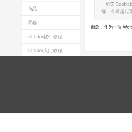
XYZ Do
商品
都，有着超过
课程
而您，作为一位 Wor
cTrader软件教程
cTrader入门教程
MT4入门教程
MT5入门教程
MT5高级教程
MT4高级教程
优惠联系微信:
guapitcom