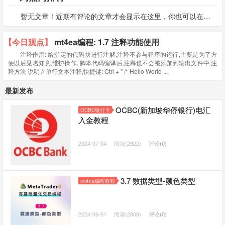
暂无文章！近期有评论的文章才会显示在这里，你也可以在主题设置中选择按阅读数排行。
【今日观点】
mt4ea编程: 1.7 注释功能使用
注释作用: 给指定的代码块进行注解,注释不参与程序的运行,主要是为了方
便以后见名知意,维护操作, 脚本代码编译后,注释也不会被添加到输出文件中 注
释方法 说明 // 单行文本注释,快捷键: Ctrl + '' /* Hello World ...
最新发布
OCBC(新加坡华侨银行)电汇
OCBC银行卡
入金教程
2024-07-04
阅读(2622)
评论(0)
3.7 数据类型-颜色类型
mt4ea编程教程
2024-06-01
阅读(2809)
评论(0)