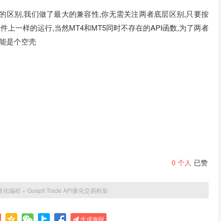
语言版本的区别,我们做了最大的兼容性,你无需关注两者底层区别,只要按
软件上一样的运行,当然MT4和MT5同时不存在的API函数,为了两者
可能是个空壳
0
个人
已赞
量化编程
»
Guapit Trade API量化交易框架
生成海报