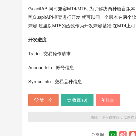
GuapitAPI同时兼容MT4/MT5, 为了解决两种
照GuapitAPI框架进行开发,就可以同一个脚本在两个
兼容,这里以MT5的函数作为开发兼容基准,在MT4上
开发进度
Trade - 交易操作请求
AccountInfo - 帐号信息
SymbolInfo - 交易品种信息
赞一个
收藏 (
0
)
打赏
未经允许不得转载：
瓜皮猫
分享到：