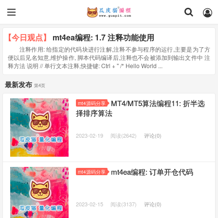
【今日观点】
mt4ea编程: 1.7 注释功能使用
注释作用: 给指定的代码块进行注解,注释不参与程序的运行,主要是为了方
便以后见名知意,维护操作, 脚本代码编译后,注释也不会被添加到输出文件中 注
释方法 说明 // 单行文本注释,快捷键: Ctrl + '' /* Hello World ...
最新发布
第4页
MT4/MT5算法编程11: 折半选
mt4源码分享
择排序算法
2023-02-19
阅读(2642)
评论(0)
mt4ea编程: 订单开仓代码
mt4源码分享
2023-02-15
阅读(3137)
评论(0)