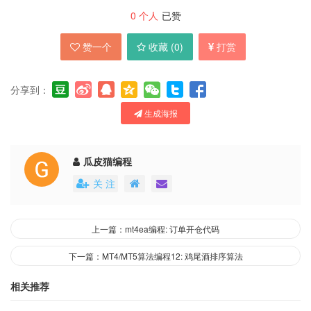
0
个人
已赞
赞一个
收藏 (
0
)
打赏
分享到：
生成海报
瓜皮猫编程
关 注
上一篇：mt4ea编程: 订单开仓代码
下一篇：MT4/MT5算法编程12: 鸡尾酒排序算法
相关推荐