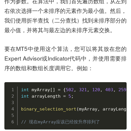
作为参数。在算法中，我们首先遍历数组，从左到
右依次选择一个未排序的元素作为最小值。然后，
我们使用折半查找（二分查找）找到未排序部分的
最小值，并将其与最左边的未排序元素交换。
要在MT5中使用这个算法，您可以将其放在您的
Expert Advisor或Indicator代码中，并使用需要排
序的数组和数组长度调用它。例如：
复制
int
 myArray
[
]
=
{
502
,
321
,
120
,
403
,
259
}
int
 arrayLength 
=
5
;
binary_selection_sort
(
myArray
,
 arrayLengt
// 现在myArray应该已经按升序排列了