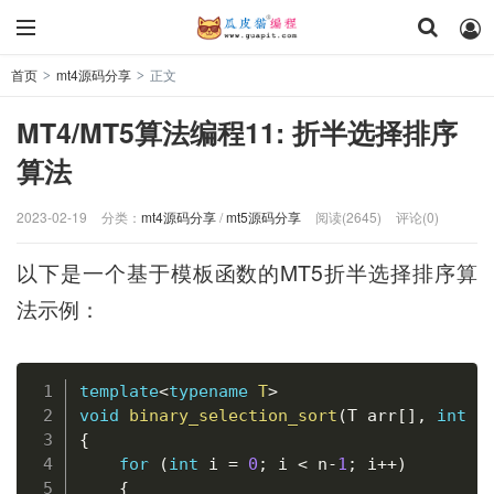
首页
mt4源码分享
正文
>
>
MT4/MT5算法编程11: 折半选择排序
算法
2023-02-19
分类：
mt4源码分享
/
mt5源码分享
阅读(2645)
评论(0)
以下是一个基于模板函数的MT5折半选择排序算
法示例：
复制
template
<
typename
T
>
void
binary_selection_sort
(
T arr
[
]
,
int
 n
{
for
(
int
 i 
=
0
;
 i 
<
 n
-
1
;
 i
++
)
{