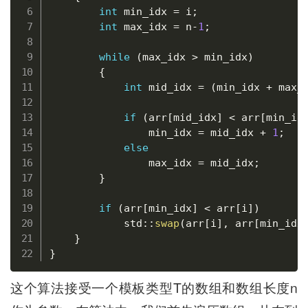
int
 min_idx 
=
 i
;
int
 max_idx 
=
 n
-
1
;
while
(
max_idx 
>
 min_idx
)
{
int
 mid_idx 
=
(
min_idx 
+
 max_
if
(
arr
[
mid_idx
]
<
 arr
[
min_id
                min_idx 
=
 mid_idx 
+
1
;
else
                max_idx 
=
 mid_idx
;
}
if
(
arr
[
min_idx
]
<
 arr
[
i
]
)
            std
::
swap
(
arr
[
i
]
,
 arr
[
min_idx
}
}
这个算法接受一个模板类型T的数组和数组长度n