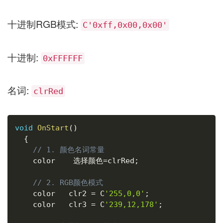
十进制RGB模式:
C'0xff,0x00,0x00'
十进制:
0xFFFFFF
名词:
clrRed
复制
void
OnStart
(
)
{
// 1. 颜色名词常量
    color    选择颜色
=
clrRed
;
// 2. RGB颜色模式
    color   clr2 
=
 C
'255,0,0'
;
    color   clr3 
=
 C
'239,12,178'
;