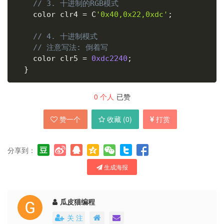
// 3. 十进制的RGB模式
    color clr4 
=
 C
'0x40,0x22,0xdc'
;
// 4. 十进制模式
// 注意写法: 倒着写
    color clr5 
=
0xdc2240
;
}
0
个人
已赞
赞一个
收藏 (
0
)
打赏
分享到：
生成海报
瓜皮猫编程
关 注