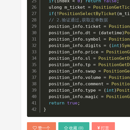
if
(
index 
<
0
)
return
false
;
  ulong m_ticket 
=
PositionGetTic
if
(
!
PositionSelectByTicket
(
m_ti
// 2.验证通过,获取定单数据
  position_info
.
ticket 
=
Position
  position_info
.
dt 
=
(
datetime
)
Po
  position_info
.
symbol 
=
Position
  position_info
.
digits 
=
(
int
)
Sym
  position_info
.
price 
=
PositionG
  position_info
.
sl 
=
PositionGetD
  position_info
.
tp 
=
PositionGetD
  position_info
.
swap 
=
PositionGe
  position_info
.
volume 
=
Position
  position_info
.
comment 
=
Positio
  position_info
.
type 
=
(
int
)
Posit
  position_info
.
magic 
=
PositionG
return
true
;
}
赞一个
收藏 (
0
)
打赏