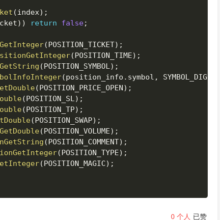
ket
(
index
)
;
cket
)
)
return
false
;
GetInteger
(
POSITION_TICKET
)
;
sitionGetInteger
(
POSITION_TIME
)
;
GetString
(
POSITION_SYMBOL
)
;
bolInfoInteger
(
position_info
.
symbol
,
 SYMBOL_DIGIT
etDouble
(
POSITION_PRICE_OPEN
)
;
ouble
(
POSITION_SL
)
;
ouble
(
POSITION_TP
)
;
tDouble
(
POSITION_SWAP
)
;
GetDouble
(
POSITION_VOLUME
)
;
nGetString
(
POSITION_COMMENT
)
;
ionGetInteger
(
POSITION_TYPE
)
;
etInteger
(
POSITION_MAGIC
)
;
0
个人
已赞