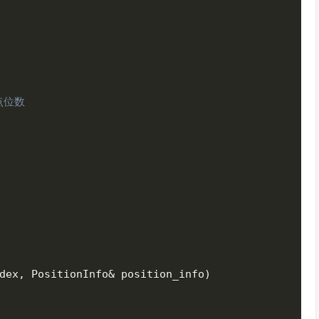
点位数
dex
,
 PositionInfo
&
 position_info
)