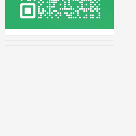
S
)
;