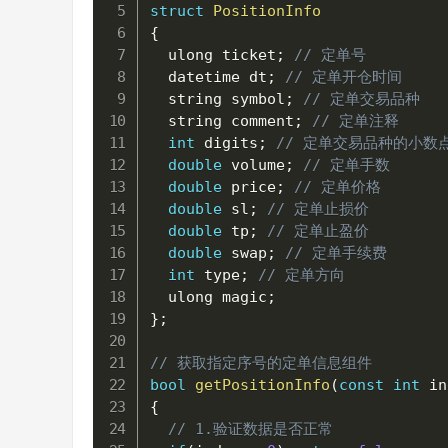
struct
PositionInfo
{
  ulong ticket
;
// 定单号
  datetime dt
;
// 定单开仓时间
  string symbol
;
// 定单交易品种
  string comment
;
// 定单注释
int
 digits
;
// 定单交易品种的小数
double
 volume
;
// 定单手数
double
 price
;
// 定单价格
double
 sl
;
// 定单止损价
double
 tp
;
// 定单止盈价
double
 swap
;
// 定单手续费
int
 type
;
// 定单方向
  ulong magic
;
}
;
// 获取指定序号的定单信息组件
bool
getPositionInfo
(
const
int
 in
{
// 1.验证数据是否正常