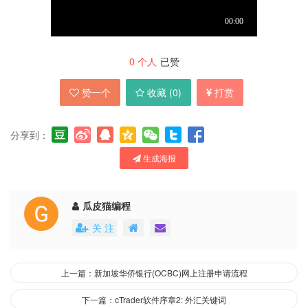
0
个人
已赞
赞一个
收藏 (
0
)
打赏
分享到：
生成海报
瓜皮猫编程
关 注
上一篇：新加坡华侨银行(OCBC)网上注册申请流程
下一篇：cTrader软件序章2: 外汇关键词