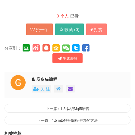
0
个人
已赞
赞一个
收藏 (
0
)
打赏
分享到：
生成海报
瓜皮猫编程
关 注
上一篇：1.3 认识Mql5语言
下一篇：1.5 mt5软件编程-注释的方法
相关推荐