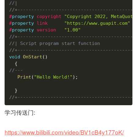
//|                                           
//+-------------------------------------------
#
property
copyright 
"Copyright 2022, MetaQuote
#
property
link      
"https://www.guapit.com"
#
property
version   
"1.00"
//+-------------------------------------------
//| Script program start function             
//+-------------------------------------------
void
OnStart
(
)
{
//---
Print
(
"Hello World!"
)
;
}
//+-------------------------------------------
学习传送门:
https://www.bilibili.com/video/BV1cB4y177oK/