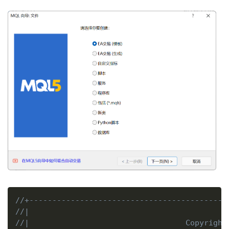
复制
//+-------------------------------------------
//|                                           
//|                                  Copyright