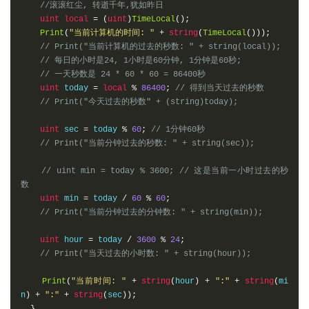
//滚滚红尘, 转逝千年,犹如昨日
uint
local
=
(
uint
)
TimeLocal
();
Print
(
"当前计算机的时间: "
+
string
(
TimeLocal
()));
// Print("当前计算机的过去的秒数: " + string(local));
// 每日的小时是24, 1小时是60分钟, 1分钟是60秒;
// 一天秒数是 24 * 60 * 60 = 86400秒
uint
 today 
=
local
%
86400
;
// 得到当天过去的秒数
// Print("今天过去的秒数" + (string)today);
uint
 sec 
=
 today 
%
60
;
// 1分钟60秒
// Print("当前分钟过去的秒数: " + string(sec));
// uint min = today % 3600; // 这是当前一小时过去的秒
数
uint
 min 
=
 today 
/
60
%
60
;
// Print("当前分钟过去的分钟数: " + string(min));
uint
 hour 
=
 today 
/
3600
%
24
;
// Print("当天过去的小时数: " + string(hour));
Print
(
"当前时间: "
+
string
(
hour
)
+
":"
+
string
(
mi
n
)
+
":"
+
string
(
sec
));