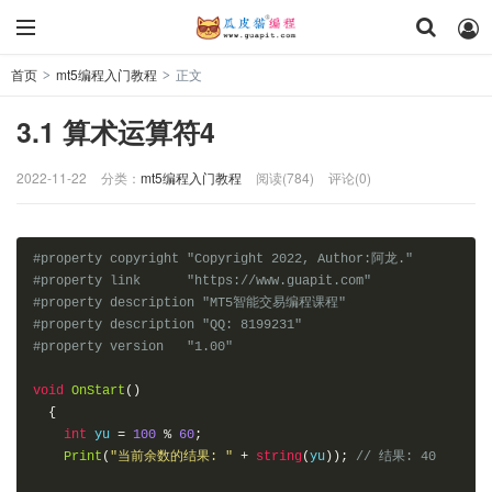
首页
mt5编程入门教程
正文
>
>
3.1 算术运算符4
2022-11-22
分类：
mt5编程入门教程
阅读(784)
评论(0)
#property copyright "Copyright 2022, Author:阿龙."
#property link      "https://www.guapit.com"
#property description "MT5智能交易编程课程"
#property description "QQ: 8199231"
#property version   "1.00"
void
OnStart
()
{
int
 yu 
=
100
%
60
;
Print
(
"当前余数的结果: "
+
string
(
yu
));
// 结果: 40