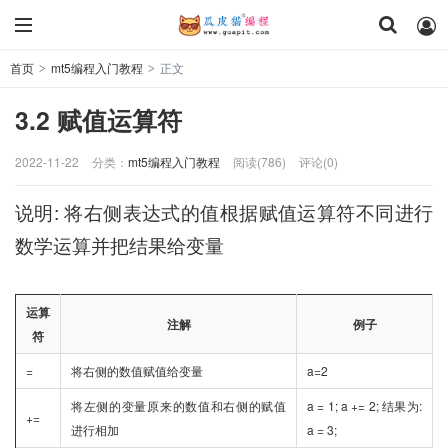
首页
mt5编程入门教程
正文
>
>
3.2 赋值运算符
2022-11-22
分类：
mt5编程入门教程
阅读(786)
评论(0)
说明: 将右侧表达式的值根据赋值运算符不同进行
数学运算并把结果给变量
运算
注解
例子
符
=
将右侧的数值赋值给变量
a=2
将左侧的变量原来的数值和右侧的赋值
a = 1; a += 2; 结果为:
+=
进行相加
a = 3;