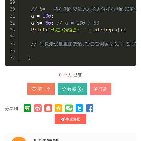
// %=   将左侧的变量原来的数值和右侧的赋值
   a 
=
100
;
   a 
%=
60
;
// a = 100 / 60
Print
(
"现在a的值是: "
+
string
(
a
)
)
;
// 将原来变量里面的值,经过右侧运算以后,返回给
}
0
个人
已赞
赞一个
收藏 (
0
)
打赏
分享到：
生成海报
瓜皮猫编程