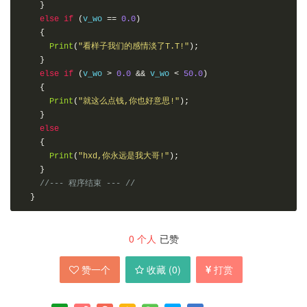
}
else
if
(
v_wo 
==
0.0
)
{
Print
(
"看样子我们的感情淡了T.T!"
);
}
else
if
(
v_wo 
>
0.0
&&
 v_wo 
<
50.0
)
{
Print
(
"就这么点钱,你也好意思!"
);
}
else
{
Print
(
"hxd,你永远是我大哥!"
);
}
//--- 程序结束 --- //
}
0
个人
已赞
赞一个
收藏 (
0
)
打赏