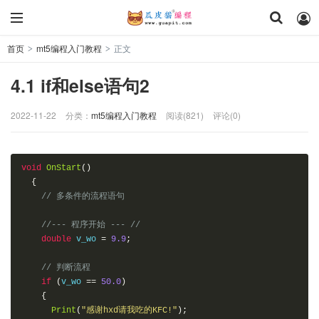
首页
mt5编程入门教程
正文
>
>
4.1 if和else语句2
2022-11-22
分类：
mt5编程入门教程
阅读(821)
评论(0)
void
OnStart
()
{
// 多条件的流程语句
//--- 程序开始 --- //
double
 v_wo 
=
9.9
;
// 判断流程
if
(
v_wo 
==
50.0
)
{
Print
(
"感谢hxd请我吃的KFC!"
);