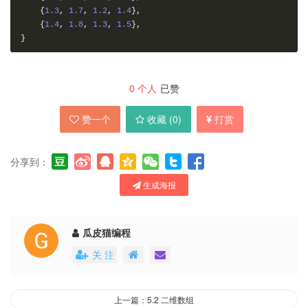
{
1.3
,
1.7
,
1.2
,
1.4
},
{
1.4
,
1.8
,
1.3
,
1.5
},
}
0
个人
已赞
赞一个
收藏 (
0
)
打赏
分享到：
生成海报
瓜皮猫编程
关 注
上一篇：5.2 二维数组