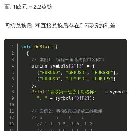
而: 1欧元 = 2.2英镑
间接兑换后, 和直接兑换后存在0.2英镑的利差
复制
void
OnStart
(
)
{
// 案例1: 编程三角逃离货币名称组
    string symbols
[
2
]
[
3
]
=
{
{
"EURUSD"
,
"GBPUSD"
,
"EURGBP"
}
,
{
"EURUSD"
,
"JPYUSD"
,
"EURJPY"
}
}
;
Print
(
"获取第一组货币对名称: "
+
 symbols
[
", "
+
 symbols
[
0
]
[
2
]
)
;
// 案例2: 将K线数据编成二维数组
// o     h    l    c
// 1.1, 1.5, 1.0, 1.2
// 1.2, 1.6, 1.1, 1.3