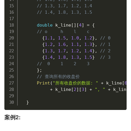
// 1.3, 1.7, 1.2, 1.4
// 1.4, 1.8, 1.3, 1.5
double
 k_line
[
]
[
4
]
=
{
// o     h    l    c
{
1.1
,
1.5
,
1.0
,
1.2
}
,
// 0
{
1.2
,
1.6
,
1.1
,
1.3
}
,
// 1
{
1.3
,
1.7
,
1.2
,
1.4
}
,
// 2
{
1.4
,
1.8
,
1.3
,
1.5
}
// 3
//  0    1    2    3
}
;
// 查询所有的收盘价
Print
(
"所有收盘价的数据: "
+
 k_line
[
0
]
+
 k_line
[
2
]
[
3
]
+
", "
+
 k_line
}
案例2: