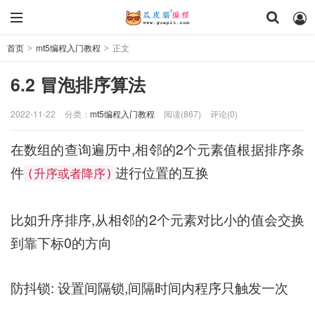
首页
mt5编程入门教程
正文
>
>
6.2 冒泡排序算法
2022-11-22
分类：
mt5编程入门教程
阅读(867)
评论(0)
在数组的查询遍历中,相邻的2个元素值根据排序条
件
进行位置的互换
(升序或者降序)
比如升序排序,从相邻的2个元素对比小的值会交换
到靠下标0的方向
防抖锁: 设置间隔锁,间隔时间内程序只触发一次