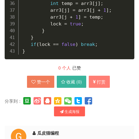
int
 temp 
=
 arr3
[
j
]
;
          arr3
[
j
]
=
 arr3
[
j 
+
1
]
;
          arr3
[
j 
+
1
]
=
 temp
;
          lock 
=
true
;
}
}
if
(
lock 
==
false
)
break
;
}
0
个人
已赞
赞一个
收藏 (
0
)
打赏
分享到：
生成海报
瓜皮猫编程