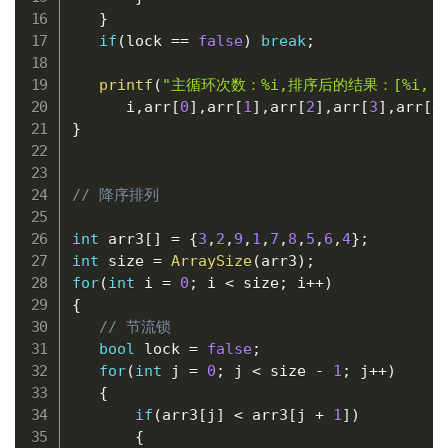
}
if
(
lock 
==
false
)
break
;
printf
(
"主循环次数：%i,排序后的结果：[%i, %i, %
      i
,
arr
[
0
]
,
arr
[
1
]
,
arr
[
2
]
,
arr
[
3
]
,
arr
[
4
}
// 降序排列
int
 arr3
[
]
=
{
3
,
2
,
9
,
1
,
7
,
8
,
5
,
6
,
4
}
;
int
 size 
=
ArraySize
(
arr3
)
;
for
(
int
 i 
=
0
;
 i 
<
 size
;
 i
++
)
{
// 节流锁
bool
 lock 
=
false
;
for
(
int
 j 
=
0
;
 j 
<
 size 
-
1
;
 j
++
)
{
if
(
arr3
[
j
]
<
 arr3
[
j 
+
1
]
)
{