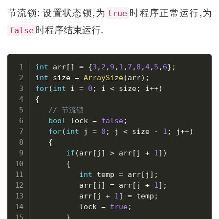
节流锁: 设置状态锁,为
时程序正常运行,为
true
时程序结束运行.
false
复制
int
 arr
[
]
=
{
3
,
2
,
9
,
1
,
7
,
8
,
4
,
5
,
6
}
;
int
 size 
=
ArraySize
(
arr
)
;
for
(
int
 i 
=
0
;
 i 
<
 size
;
 i
++
)
{
// 节流锁
bool
 lock 
=
false
;
for
(
int
 j 
=
0
;
 j 
<
 size 
-
1
;
 j
++
)
{
if
(
arr
[
j
]
>
 arr
[
j 
+
1
]
)
{
int
 temp 
=
 arr
[
j
]
;
          arr
[
j
]
=
 arr
[
j 
+
1
]
;
          arr
[
j 
+
1
]
=
 temp
;
          lock 
=
true
;
}