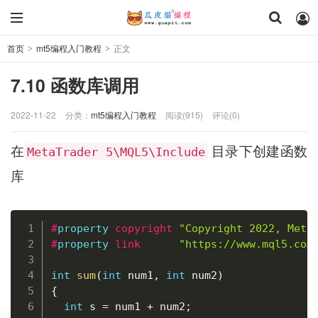
首页
mt5编程入门教程
正文
>
>
7.10 函数库调用
2022-11-22
分类：
mt5编程入门教程
阅读(915)
评论(0)
在
目录下创建函数
MetaTrader 5\MQL5\Include
库
复制
#
property
copyright 
"Copyright 2022, Meta
#
property
link      
"https://www.mql5.com
int
sum
(
int
 num1
,
int
 num2
)
{
int
 s 
=
 num1 
+
 num2
;