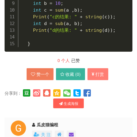
int
 b 
=
10
;
int
 c 
=
sum
(
a 
,
b
)
;
Print
(
"c的结果: "
+
string
(
c
)
)
;
int
 d 
=
sub
(
a
,
 b
)
;
Print
(
"d的结果: "
+
string
(
d
)
)
;
}
0
个人
已赞
赞一个
收藏 (
0
)
打赏
分享到：
生成海报
瓜皮猫编程
关 注