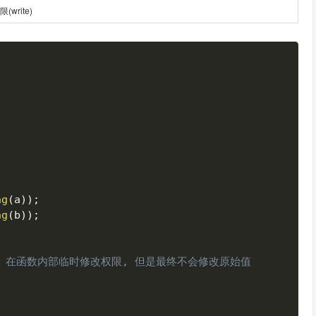
write)
复制
ng
(
a
)
)
;
ng
(
b
)
)
;
d), 在函数内部临时修改权限, 但是最终不会修改原始值