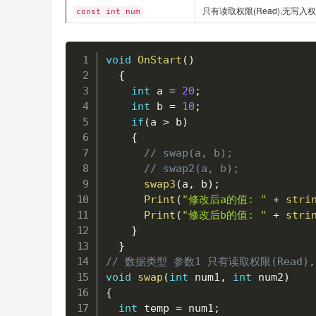
只有读取权限(Read),无写入权限(
const int num
void
OnStart
(
)
{
int
 a 
=
20
;
int
 b 
=
10
;
if
(
a 
>
 b
)
{
// swap(a, b);
// swap2(a, b);
swap3
(
a
,
 b
)
;
Print
(
"修改后a的值: "
+
stri
Print
(
"修改后b的值: "
+
stri
}
}
// 数据类型 参数1 只有读取权限(Rea
void
swap
(
int
 num1
,
int
 num2
)
{
int
 temp 
=
 num1
;