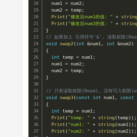
  num1 
=
 num2
;
  num2 
=
 temp
;
Print
(
"修改后num1的值: "
+
strin
Print
(
"修改后num2的值: "
+
strin
}
// 如果加上 引用符号'&', 读取权限(Re
void
swap2
(
int
&
num1
,
int
&
num2
)
{
int
 temp 
=
 num1
;
  num1 
=
 num2
;
  num2 
=
 temp
;
}
// 只有读取权限(Read), 没有写入权限(w
void
swap3
(
const
int
 num1
,
const
{
int
 temp 
=
 num1
;
Print
(
"temp: "
+
string
(
temp
)
)
;
Print
(
"num1: "
+
string
(
num1
)
)
;
Print
(
"num2: "
+
string
(
num2
)
)
;