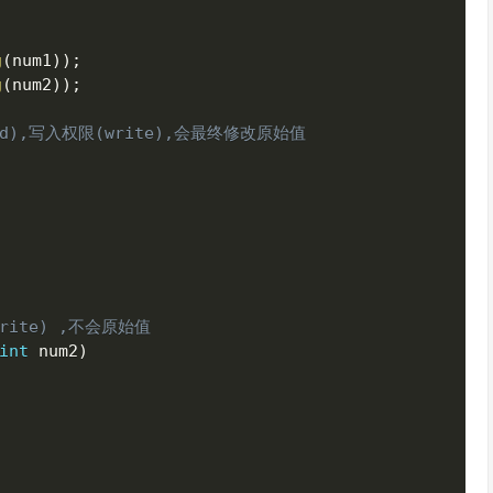
g
(
num1
)
)
;
g
(
num2
)
)
;
ad),写入权限(write),会最终修改原始值
rite) ,不会原始值
int
 num2
)