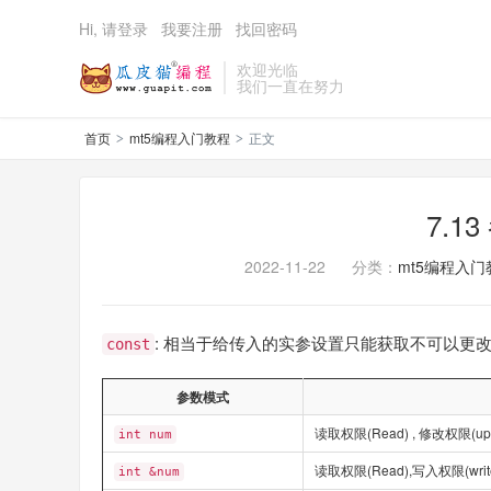
Hi, 请登录
我要注册
找回密码
欢迎光临
我们一直在努力
首页
mt5编程入门教程
正文
>
>
7.1
2022-11-22
分类：
mt5编程入门
: 相当于给传入的实参设置只能获取不可以更
const
参数模式
读取权限(Read) , 修改权限(
int num
读取权限(Read),写入权限(writ
int &num