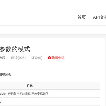
首页
API文
3 参数的模式
教程
阅读(905)
评论(0)
隐藏侧边
改的权限
注解
update), 但局部空间结束后,不改变原始值
e)