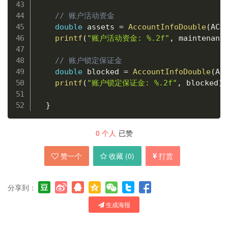
// 账户活动资金
double
 assets 
=
AccountInfoDouble
(
ACC
printf
(
"账户活动资金: %.2f"
,
 maintenanc
// 账户锁定保证金
double
 blocked 
=
AccountInfoDouble
(
AC
printf
(
"账户锁定保证金: %.2f"
,
 blocked
)
;
}
0
个人
已赞
赞一个
收藏 (
0
)
打赏
分享到：
生成海报