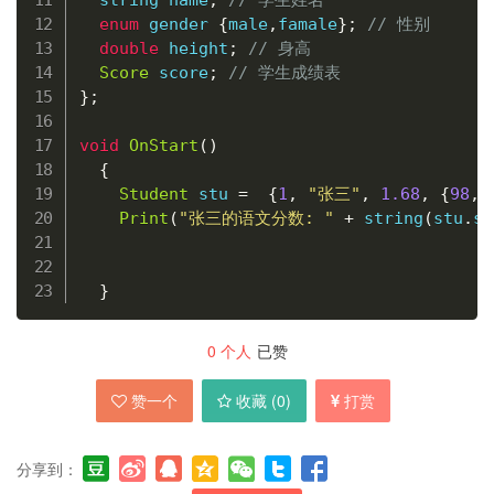
  string name
;
// 学生姓名
enum
gender
{
male
,
famale
}
;
// 性别
double
 height
;
// 身高
Score
 score
;
// 学生成绩表
}
;
void
OnStart
(
)
{
Student
 stu 
=
{
1
,
"张三"
,
1.68
,
{
98
,
Print
(
"张三的语文分数: "
+
string
(
stu
.
sc
}
0
个人
已赞
赞一个
收藏 (
0
)
打赏
分享到：