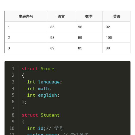
主表序号
语文
数学
英语
1
85
96
92
2
98
99
100
3
89
85
80
复制
struct
Score
{
int
 language
;
int
 math
;
int
 english
;
}
;
struct
Student
{
int
 id
;
// 学号