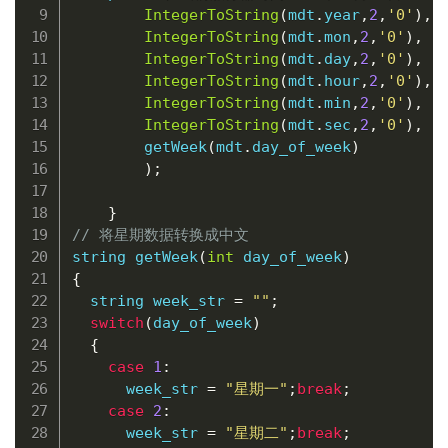
IntegerToString
(
mdt
.
year
,
2
,
'0'
)
,
IntegerToString
(
mdt
.
mon
,
2
,
'0'
)
,
IntegerToString
(
mdt
.
day
,
2
,
'0'
)
,
IntegerToString
(
mdt
.
hour
,
2
,
'0'
)
,
IntegerToString
(
mdt
.
min
,
2
,
'0'
)
,
IntegerToString
(
mdt
.
sec
,
2
,
'0'
)
,
getWeek
(
mdt
.
day_of_week
)
)
;
}
// 将星期数据转换成中文
string 
getWeek
(
int
 day_of_week
)
{
  string week_str 
=
""
;
switch
(
day_of_week
)
{
case
1
:
      week_str 
=
"星期一"
;
break
;
case
2
:
      week_str 
=
"星期二"
;
break
;