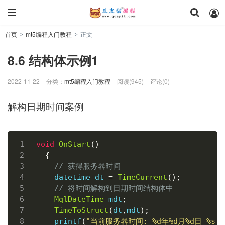
首页
mt5编程入门教程
正文
>
>
8.6 结构体示例1
2022-11-22
分类：
mt5编程入门教程
阅读(945)
评论(0)
解构日期时间案例
复制
void
OnStart
(
)
{
// 获得服务器时间
    datetime dt 
=
TimeCurrent
(
)
;
// 将时间解构到日期时间结构体中
MqlDateTime
 mdt
;
TimeToStruct
(
dt
,
mdt
)
;
printf
(
"当前服务器时间: %d年%d月%d日 %s:%s