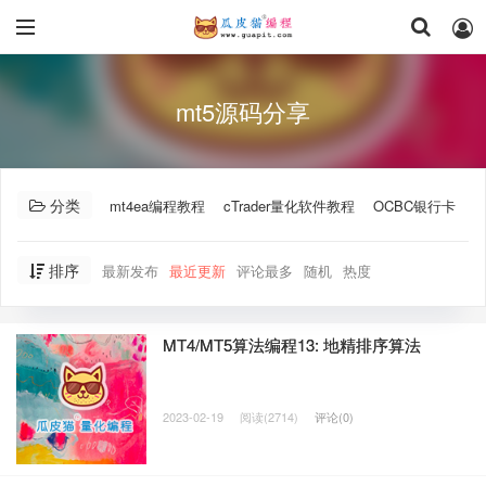
mt5源码分享
分类
mt4ea编程教程
cTrader量化软件教程
OCBC银行卡
A
排序
最新发布
最近更新
评论最多
随机
热度
MT4/MT5算法编程13: 地精排序算法
2023-02-19
阅读(2714)
评论(0)