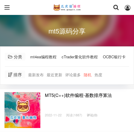
mt5源码分享
分类
mt4ea编程教程
cTrader量化软件教程
OCBC银行卡
A
排序
最新发布
最近更新
评论最多
随机
热度
MT5(C++)软件编程-基数排序算法
2022-11-22
阅读(1887)
评论(0)